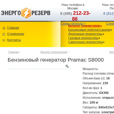
Наш телефон в
Наш тел
Москве:
Пе
212-23-
8 (495)
8 (81
86
Схема проезда >
Схем
Каталог генераторов
Главная
Бензиновые электростанции
О компании
Дизельные генераторы
Газовые генераторы
Контакты
Сварочные генераторы
Главная
>
Каталог генераторов
>
Бен
Бензиновый генератор Pramac S8000
Мощность:
Расход топлива (л/ча
Объем бака (л):
18
Напряжение:
230
Кол-во фаз:
1
Двигатель:
GX390
Исполнение:
открыт
Вес:
109 кг
Габариты:
840х615х
Тип запуска:
электри