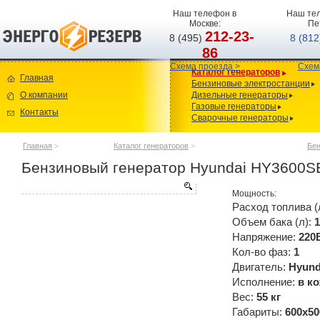
Наш телефон в
Наш тел
Москве:
Пе
212-23-
8 (495)
8 (81
86
Схема проезда >
Схем
Каталог генераторов
Главная
Бензиновые электростанции
О компании
Дизельные генераторы
Газовые генераторы
Контакты
Сварочные генераторы
Главная
>
Каталог генераторов
>
Бен
Бензиновый генератор Hyundai HY3600S
Мощность:
Расход топлива (
Объем бака (л):
1
Напряжение:
220
Кол-во фаз:
1
Двигатель:
Hyun
Исполнение:
в к
Вес:
55 кг
Габариты:
600x50