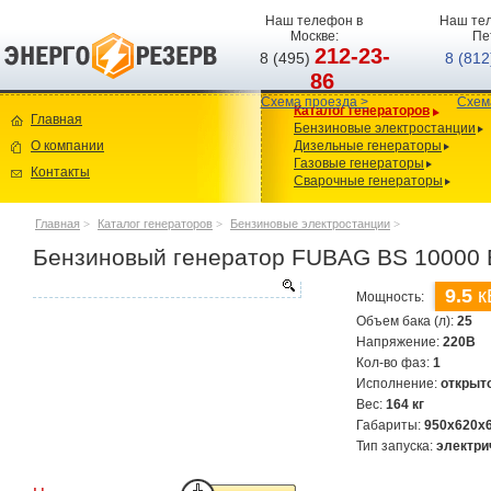
Наш телефон в
Наш тел
Москве:
Пе
212-23-
8 (495)
8 (81
86
Схема проезда >
Схем
Каталог генераторов
Главная
Бензиновые электростанции
О компании
Дизельные генераторы
Газовые генераторы
Контакты
Сварочные генераторы
Главная
>
Каталог генераторов
>
Бензиновые электростанции
>
Бензиновый генератор FUBAG BS 10000
9.5
к
Мощность:
Объем бака (л):
25
Напряжение:
220В
Кол-во фаз:
1
Исполнение:
открыт
Вес:
164 кг
Габариты:
950x620x
Тип запуска:
электри