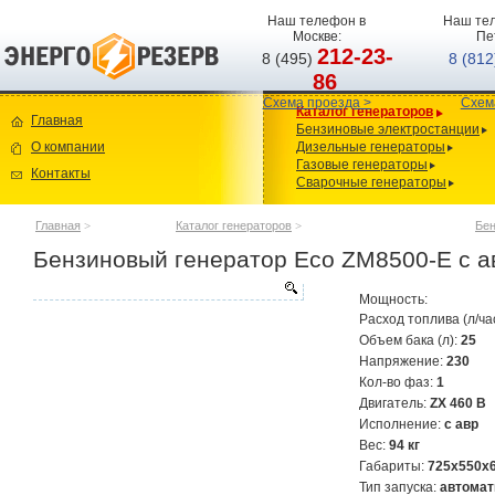
Наш телефон в
Наш тел
Москве:
Пе
212-23-
8 (495)
8 (81
86
Схема проезда >
Схем
Каталог генераторов
Главная
Бензиновые электростанции
О компании
Дизельные генераторы
Газовые генераторы
Контакты
Сварочные генераторы
Главная
>
Каталог генераторов
>
Бен
Бензиновый генератор Eco ZM8500-E с а
Мощность:
Расход топлива (л/ча
Объем бака (л):
25
Напряжение:
230
Кол-во фаз:
1
Двигатель:
ZX 460 B
Исполнение:
с авр
Вес:
94 кг
Габариты:
725x550x
Тип запуска:
автомат