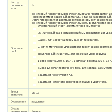
Выход
постоянного
12
тока
Бензиновый генератор Mitsui Power ZM8500 E производится из
Гонконге и имеет надежный двигатель, а так же качественны
(АВР), что позволяет добиться снижения гармонического иска
Бензиновый генератор Mitsui Power ZM 8500 E отличается ор
Электрический старт (аккумулятор в комплекте)
25- литровый бак с антикоррозийным покрытием и индика
Шасси, для удобства перемещения генератора.
Счетчик моточасов, для контроля технического обслужив
Описание
html
Увеличенный глушитель, для снижения уровня шума.
1 евро розетка 230 В, 16 А , 1 силовая розетка 230 В, 32 А
Выход 12 Вольт постоянного тока, для зарядки аккумулят
Защита от перегрузки и КЗ.
Защита от недостаточного уровня масла в двигателе.
Бренд
Mitsui
двигателя
Охлаждение
воздушное
Страна
производства
Япония