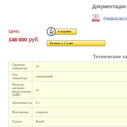
Документация
Руководство 
Цена:
руб.
148 000
Купить в 1 клик
Технические х
Гарантия
24
генератора
Тип
синхронный
генератора
Наличие
автомата
да
ввода резерва
(АВР)
Автономность
9 ч
Исполнение
открытое
Страна
Китай