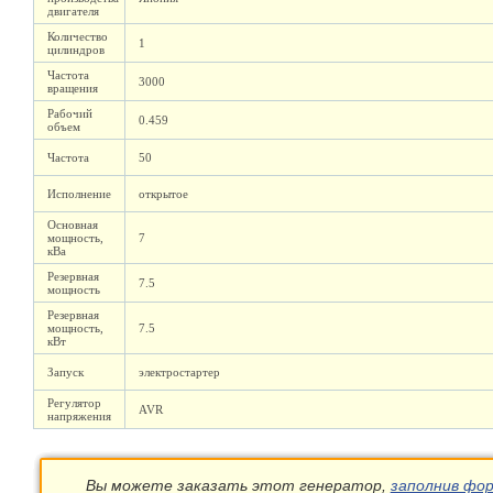
двигателя
Количество
1
цилиндров
Частота
3000
вращения
Рабочий
0.459
объем
Частота
50
Исполнение
открытое
Основная
мощность,
7
кВа
Резервная
7.5
мощность
Резервная
мощность,
7.5
кВт
Запуск
электростартер
Регулятор
AVR
напряжения
Вы можете заказать этот генератор,
заполнив фор