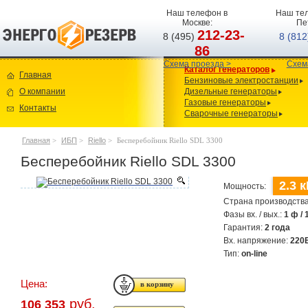
Наш телефон в
Наш тел
Москве:
Пе
212-23-
8 (495)
8 (81
86
Схема проезда >
Схем
Каталог генераторов
Главная
Бензиновые электростанции
О компании
Дизельные генераторы
Газовые генераторы
Контакты
Сварочные генераторы
Главная
>
ИБП
>
Riello
>
Бесперебойник Riello SDL 3300
Бесперебойник Riello SDL 3300
2.3 к
Мощность:
Страна производств
Фазы вх. / вых.:
1 ф / 
Гарантия:
2 года
Вх. напряжение:
220
Тип:
on-line
Цена:
руб.
106 353