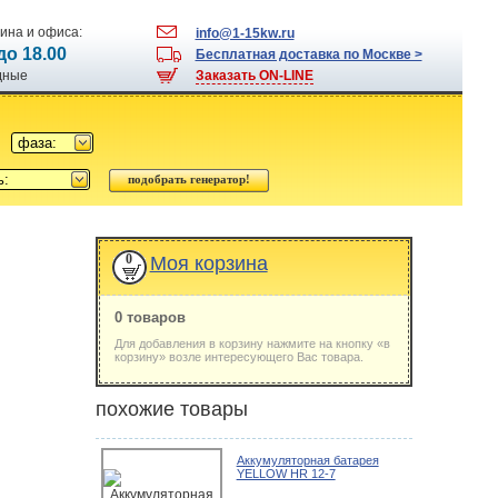
ина и офиса:
info@1-15kw.ru
 до 18.00
Бесплатная доставка по Москве >
одные
Заказать ON-LINE
фаза:
ь:
0
Моя корзина
0 товаров
Для добавления в корзину нажмите на кнопку «в
корзину» возле интересующего Вас товара.
похожие товары
Аккумуляторная батарея
YELLOW HR 12-7