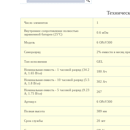
Техническ
Число элементов
1
Внутреннее сопротивление полностью
0.6 мОм
заряженной батареи (25°C)
Модель
6 OPzV300
Саморазряд
2% емкости в месяц пр
Тип исполнения
GEL
Номинальная емкость - 1 часовой разряд (34.2
180 Ач
А; 1.65 В/эл)
Номинальная емкость - 10 часовой разряд (5.5
302 Ач
А; 1.8 В/эл)
Номинальная емкость - 5 часовой разряд (9.23
267
А; 1.75 В/эл)
Артикул
6 OPzV300
Полная высота
389 мм
Срок службы
20 лет