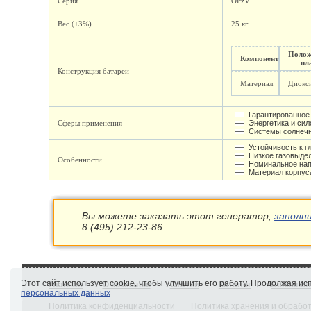
Серия
OPzV
Вес (±3%)
25 кг
Полож
Компонент
пл
Конструкция батареи
Материал
Диокс
Гарантированное 
Сферы применения
Энергетика и си
Системы солнечн
Устойчивость к 
Низкое газовыде
Особенности
Номинальное нап
Материал корпус
Вы можете заказать этот генератор,
заполн
8 (495) 212-23-86
Этот сайт использует cookie, чтобы улучшить его работу. Продолжая и
Главная
О компании
Статьи
Каталог
Бензинов
персональных данных
Политика конфиденциальности
Политика хранения и обрабо