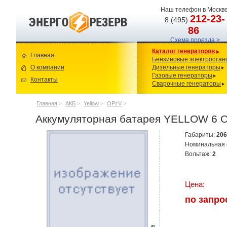
Наш телефон в Москве
212-23-
8 (495)
86
Схема проезда >
Каталог генераторов
Главная
Бензиновые электростан
О компании
Дизельные генераторы
Газовые генераторы
Контакты
Сварочные генераторы
Главная
>
АКБ
>
Yellow
>
OPzV
>
Аккумуляторная батарея YELLOW 6 
Габариты:
20
Номинальная 
Вольтаж:
2
Цена:
по запро