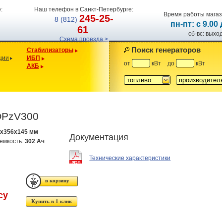
:
Наш телефон в Санкт-Петербурге:
Время работы магаз
245-25-
8 (812)
пн-пт: с 9.00
61
сб-вс: вых
Схема проезда >
Поиск генераторов
Стабилизаторы
ции
ИБП
от
кВт
до
кВт
АКБ
топливо:
производител
OPzV300
6x356x145 мм
Документация
емкость:
302 Ач
Технические характеристики
су
Купить в 1 клик