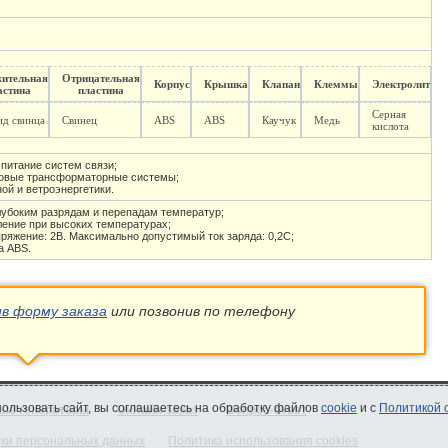
ительная
Отрицательная
Корпус
Крышка
Клапан
Клеммы
Электролит
астина
пластина
Серная
ид свинца
Свинец
ABS
ABS
Каучук
Медь
кислота
питание систем связи;
ловые трансформаторные системы;
ой и ветроэнергетики.
глубоким разрядам и перепадам температур;
ление при высоких температурах;
ряжение: 2В. Максимально допустимый ток заряда: 0,2C;
а ABS.
ив форму заказа
или позвонив по телефону
спользовать сайт, вы соглашаетесь на обработку файлов
cookie
и с
Политикой 
ые генераторы
Онлайн-заказ
Вопрос-ответ
тки персональных данных
Политика использования cookies