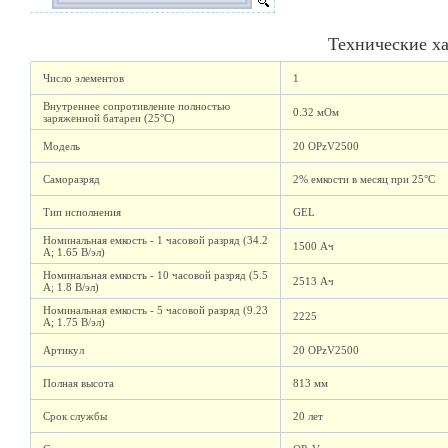
Технические х
Число элементов
1
Внутреннее сопротивление полностью
0.32 мОм
заряженной батареи (25°C)
Модель
20 OPzV2500
Саморазряд
2% емкости в месяц при 25°C
Тип исполнения
GEL
Номинальная емкость - 1 часовой разряд (34.2
1500 Ач
А; 1.65 В/эл)
Номинальная емкость - 10 часовой разряд (5.5
2513 Ач
А; 1.8 В/эл)
Номинальная емкость - 5 часовой разряд (9.23
2225
А; 1.75 В/эл)
Артикул
20 OPzV2500
Полная высота
813 мм
Срок службы
20 лет