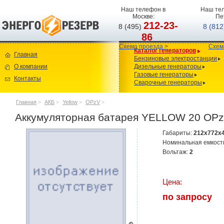
Наш телефон в
Наш тел
Москве:
Пе
212-23-
8 (495)
8 (81
86
Схема проезда >
Схем
Каталог генераторов
Главная
Бензиновые электростанции
О компании
Дизельные генераторы
Газовые генераторы
Контакты
Сварочные генераторы
Главная
>
АКБ
>
Yellow
>
OPzV
>
Аккумуляторная батарея YELLOW 20 OP
Габариты:
212x772x
Номинальная емкост
Вольтаж:
2
Цена:
по запросу