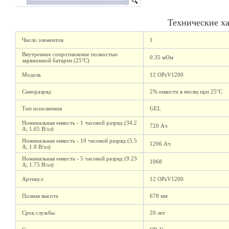
Технические х
Число элементов
1
Внутреннее сопротивление полностью
0.35 мОм
заряженной батареи (25°C)
Модель
12 OPzV1200
Саморазряд
2% емкости в месяц при 25°C
Тип исполнения
GEL
Номинальная емкость - 1 часовой разряд (34.2
720 Ач
А; 1.65 В/эл)
Номинальная емкость - 10 часовой разряд (5.5
1206 Ач
А; 1.8 В/эл)
Номинальная емкость - 5 часовой разряд (9.23
1068
А; 1.75 В/эл)
Артикул
12 OPzV1200
Полная высота
678 мм
Срок службы
20 лет