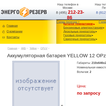
Наш телефон в
Наш тел
Москве:
Пе
212-23-
8 (495)
8 (81
86
Схема проезда >
Схем
Каталог генераторов
Главная
Бензиновые электростанции
О компании
Дизельные генераторы
Газовые генераторы
Контакты
Сварочные генераторы
Главная
>
АКБ
>
Yellow
>
OPzV
>
Аккумуляторная батарея YELLOW 12 OP
Габариты:
210x646x
Номинальная емкост
Вольтаж:
2
Цена:
по запросу