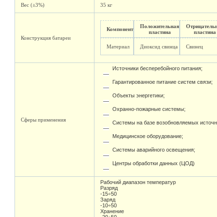
Вес (±3%)
35 кг
Положительная
Отрицатель
Компонент
пластина
пластина
Конструкция батареи
Материал
Диоксид свинца
Свинец
Источники бесперебойного питания;
Гарантированное питание систем связи;
Объекты энергетики;
Охранно-пожарные системы;
Сферы применения
Системы на базе возобновляемых источн
Медицинское оборудование;
Системы аварийного освещения;
Центры обработки данных (ЦОД)
Рабочий диапазон температур
Разряд
-15÷50
Заряд
-10÷50
Хранение