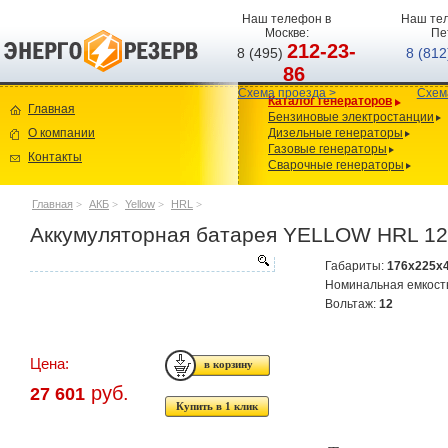
Наш телефон в
Наш тел
Москве:
Пе
212-23-
8 (495)
8 (81
86
Схема проезда >
Схем
Каталог генераторов
Главная
Бензиновые электростанции
О компании
Дизельные генераторы
Газовые генераторы
Контакты
Сварочные генераторы
Главная
>
АКБ
>
Yellow
>
HRL
>
Аккумуляторная батарея YELLOW HRL 12
Габариты:
176x225x
Номинальная емкост
Вольтаж:
12
Цена:
руб.
27 601
Купить в 1 клик