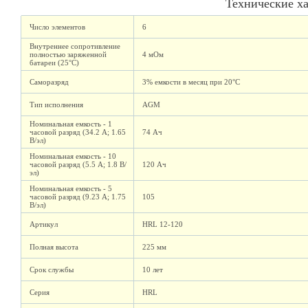
Технические х
Число элементов
6
Внутреннее сопротивление
полностью заряженной
4 мОм
батареи (25°C)
Саморазряд
3% емкости в месяц при 20°C
Тип исполнения
AGM
Номинальная емкость - 1
часовой разряд (34.2 А; 1.65
74 Ач
В/эл)
Номинальная емкость - 10
часовой разряд (5.5 А; 1.8 В/
120 Ач
эл)
Номинальная емкость - 5
часовой разряд (9.23 А; 1.75
105
В/эл)
Артикул
HRL 12-120
Полная высота
225 мм
Срок службы
10 лет
Серия
HRL