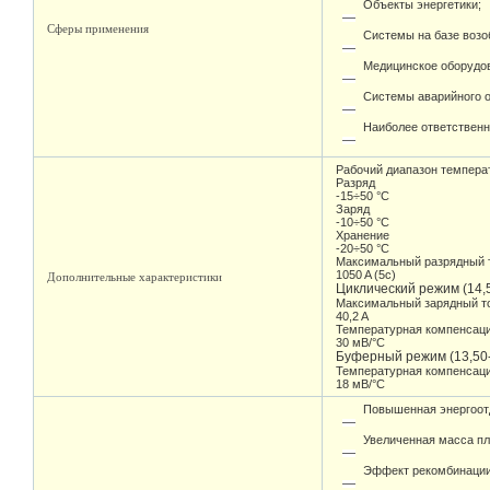
Объекты энергетики;
Сферы применения
Системы на базе возо
Медицинское оборудо
Системы аварийного 
Наиболее ответственн
Рабочий диапазон темпера
Разряд
-15÷50 °С
Заряд
-10÷50 °С
Хранение
-20÷50 °С
Максимальный разрядный т
1050 A (5c)
Дополнительные характеристики
Циклический режим (14,5
Максимальный зарядный т
40,2 A
Температурная компенсац
30 мВ/°С
Буферный режим (13,50-
Температурная компенсац
18 мВ/°С
Повышенная энергоот
Увеличенная масса пл
Эффект рекомбинации