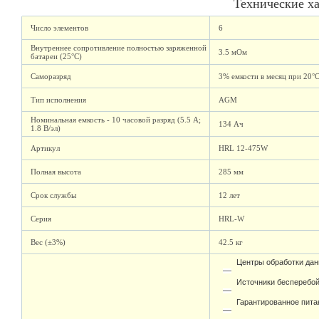
Технические х
Число элементов
6
Внутреннее сопротивление полностью заряженной
3.5 мОм
батареи (25°C)
Саморазряд
3% емкости в месяц при 20°
Тип исполнения
AGM
Номинальная емкость - 10 часовой разряд (5.5 А;
134 Ач
1.8 В/эл)
Артикул
HRL 12-475W
Полная высота
285 мм
Срок службы
12 лет
Серия
HRL-W
Вес (±3%)
42.5 кг
Центры обработки дан
Источники бесперебой
Гарантированное пита