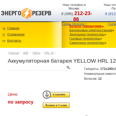
Наш телефон в
Наш тел
Москве:
Пе
212-23-
8 (495)
8 (81
86
Схема проезда >
Схем
Каталог генераторов
Главная
Бензиновые электростанции
О компании
Дизельные генераторы
Газовые генераторы
Контакты
Сварочные генераторы
Главная
>
АКБ
>
Yellow
>
HRL-W
>
Аккумуляторная батарея YELLOW HRL 1
Габариты:
172x280x
Номинальная емкост
Вольтаж:
12
Цена:
по запросу
Купить в 1 клик