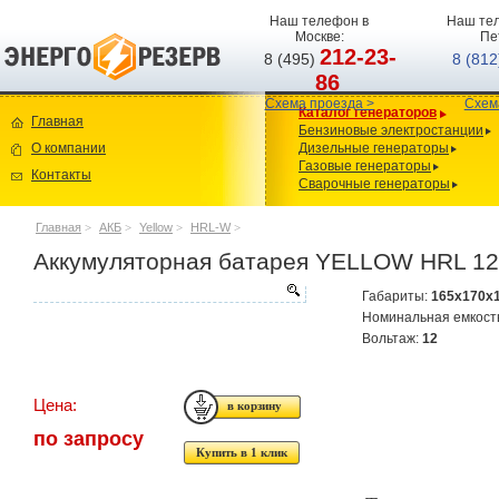
Наш телефон в
Наш тел
Москве:
Пе
212-23-
8 (495)
8 (81
86
Схема проезда >
Схем
Каталог генераторов
Главная
Бензиновые электростанции
О компании
Дизельные генераторы
Газовые генераторы
Контакты
Сварочные генераторы
Главная
>
АКБ
>
Yellow
>
HRL-W
>
Аккумуляторная батарея YELLOW HRL 12
Габариты:
165x170x
Номинальная емкост
Вольтаж:
12
Цена:
по запросу
Купить в 1 клик