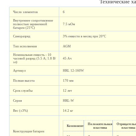
Технические х
Число элементов
6
Внутреннее сопротивление
полностью заряженной
7.5 мОм
батареи (25°C)
Саморазряд
3% емкости в месяц при 20°C
Тип исполнения
AGM
Номинальная емкость - 10
часовой разряд (5.5 А; 1.8 В/
45 Ач
эл)
Артикул
HRL 12-160W
Полная высота
170 мм
Срок службы
12 лет
Серия
HRL-W
Вес (±3%)
14.2 кг
Положительная
Отрицатель
Компонент
пластина
пластина
Конструкция батареи