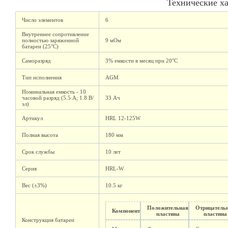
Технические х
Число элементов
6
Внутреннее сопротивление
полностью заряженной
9 мОм
батареи (25°C)
Саморазряд
3% емкости в месяц при 20°C
Тип исполнения
AGM
Номинальная емкость - 10
часовой разряд (5.5 А; 1.8 В/
33 Ач
эл)
Артикул
HRL 12-125W
Полная высота
180 мм
Срок службы
10 лет
Серия
HRL-W
Вес (±3%)
10.5 кг
Положительная
Отрицатель
Компонент
пластина
пластина
Конструкция батареи