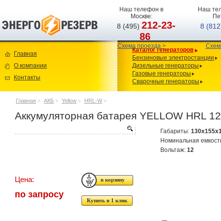
Наш телефон в
Наш тел
Москве:
Пе
212-23-
8 (495)
8 (81
86
Схема проезда >
Схем
Каталог генераторов
Главная
Бензиновые электростанции
О компании
Дизельные генераторы
Газовые генераторы
Контакты
Сварочные генераторы
Главная
>
АКБ
>
Yellow
>
HRL-W
>
Аккумуляторная батарея YELLOW HRL 12
Габариты:
130x155x
Номинальная емкост
Вольтаж:
12
Цена:
по запросу
Купить в 1 клик