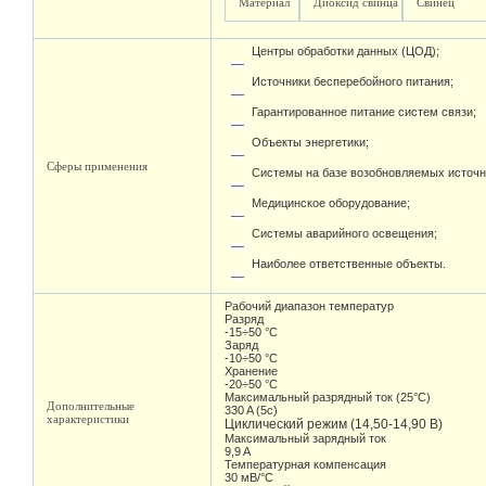
Материал
Диоксид свинца
Свинец
Центры обработки данных (ЦОД);
Источники бесперебойного питания;
Гарантированное питание систем связи;
Объекты энергетики;
Сферы применения
Системы на базе возобновляемых источн
Медицинское оборудование;
Системы аварийного освещения;
Наиболее ответственные объекты.
Рабочий диапазон температур
Разряд
-15÷50 °С
Заряд
-10÷50 °С
Хранение
-20÷50 °С
Максимальный разрядный ток (25°С)
Дополнительные
330 A (5c)
характеристики
Циклический режим (14,50-14,90 В)
Максимальный зарядный ток
9,9 A
Температурная компенсация
30 мВ/°С