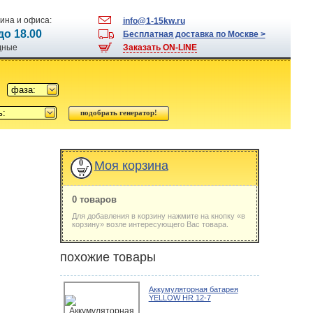
ина и офиса:
info@1-15kw.ru
 до 18.00
Бесплатная доставка по Москве >
одные
Заказать ON-LINE
фаза:
ь:
0
Моя корзина
0 товаров
Для добавления в корзину нажмите на кнопку «в
корзину» возле интересующего Вас товара.
похожие товары
Аккумуляторная батарея
YELLOW HR 12-7