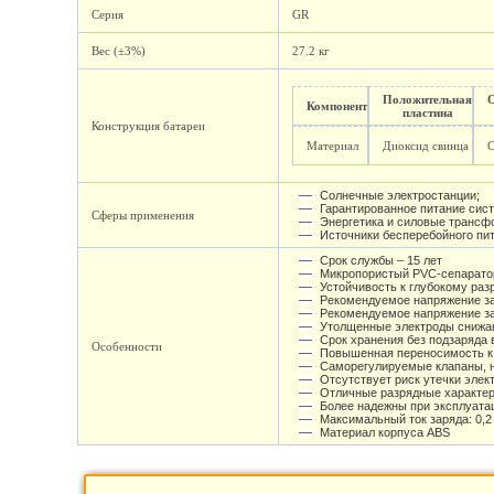
Серия
GR
Вес (±3%)
27.2 кг
Положительная
Компонент
пластина
Конструкция батареи
Материал
Диоксид свинца
Солнечные электростанции;
Гарантированное питание сист
Сферы применения
Энергетика и силовые транс
Источники бесперебойного пи
Срок службы – 15 лет
Микропористый PVC-сепарато
Устойчивость к глубокому раз
Рекомендуемое напряжение зар
Рекомендуемое напряжение зар
Утолщенные электроды снижаю
Срок хранения без подзаряда 
Особенности
Повышенная переносимость к
Саморегулируемые клапаны, н
Отсутствует риск утечки элек
Отличные разрядные характер
Более надежны при эксплуата
Максимальный ток заряда: 0,2
Материал корпуса ABS