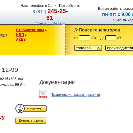
:
Наш телефон в Санкт-Петербурге:
Время работы магаз
245-25-
8 (812)
пн-пт: с 9.00
61
сб-вс: вых
Схема проезда >
Поиск генераторов
Стабилизаторы
ции
ИБП
от
кВт
до
кВт
АКБ
топливо:
производител
 12-90
9x215x306 мм
Документация
емкость:
90 Ач
Технические характеристики
су
Купить в 1 клик