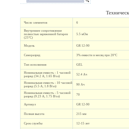
Техническ
Число элементов
6
Внутреннее сопротивление
полностью заряженной батареи
5.5 мОм
(25°C)
Модель
GR 12-90
Саморазряд
3% емкости в месяц при 20°C
Тип исполнения
GEL
Номинальная емкость - 1 часовой
52.4 Ач
разряд (34.2 А; 1.65 В/эл)
Номинальная емкость - 10 часовой
90 Ач
разряд (5.5 А; 1.8 В/эл)
Номинальная емкость - 5 часовой
70
разряд (9.23 А; 1.75 В/эл)
Артикул
GR 12-90
Полная высота
215 мм
Срок службы
12-15 лет