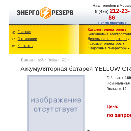
Наш телефон в Москве
212-23-
8 (495)
86
Схема проезда >
Каталог генераторов
Главная
Бензиновые электростан
О компании
Дизельные генераторы
Газовые генераторы
Контакты
Сварочные генераторы
Главная
>
АКБ
>
Yellow
>
GR
>
Аккумуляторная батарея YELLOW GR
Габариты:
16
Номинальная 
Вольтаж:
12
Цена:
по запро