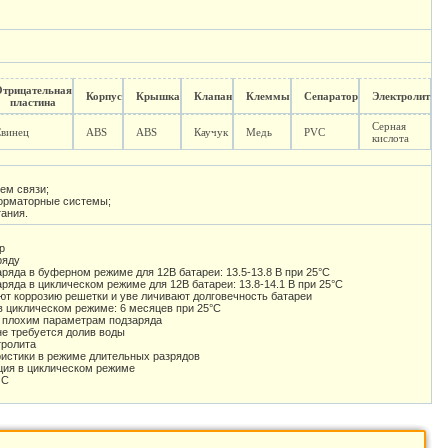
Отрицательная
Корпус
Крышка
Клапан
Клеммы
Сепаратор
Электролит
пластина
Серная
Свинец
ABS
ABS
Каучук
Медь
PVC
кислота
ем связи;
форматорные системы;
тания.
р
ряду
яда в буферном режиме для 12В батареи: 13.5-13.8 В при 25°С
яда в циклическом режиме для 12В батареи: 13.8-14.1 В при 25°С
т коррозию решетки и уве личивают долговечность батареи
в циклическом режиме: 6 месяцев при 25°С
 плохим параметрам подзаряда
е требуется долив воды
тролита
истики в режиме длительных разрядов
ция в циклическом режиме
 С