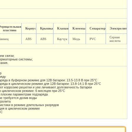
Отрицательная
Корпус
Крышка
Клапан
Клеммы
Сепаратор
Электролит
пластина
Серная
Свинец
ABS
ABS
Каучук
Медь
PVC
кислота
ем связи;
форматорные системы;
тания.
р
ряду
яда в буферном режиме для 12В батареи: 13.5-13.8 В при 25°С
яда в циклическом режиме для 12В батареи: 13.8-14.1 В при 25°С
т коррозию решетки и уве личивают долговечность батареи
в циклическом режиме: 6 месяцев при 25°С
 плохим параметрам подзаряда
е требуется долив воды
тролита
истики в режиме длительных разрядов
ция в циклическом режиме
 С