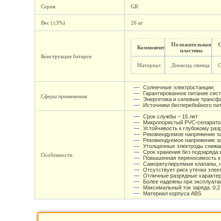
Серия
GR
Вес (±3%)
26 кг
Положительная
Компонент
пластина
Конструкция батареи
Материал
Диоксид свинца
Солнечные электростанции;
Гарантированное питание сист
Сферы применения
Энергетика и силовые транс
Источники бесперебойного пи
Срок службы – 15 лет
Микропористый PVC-сепарато
Устойчивость к глубокому раз
Рекомендуемое напряжение зар
Рекомендуемое напряжение зар
Утолщенные электроды снижаю
Срок хранения без подзаряда 
Особенности
Повышенная переносимость к
Саморегулируемые клапаны, н
Отсутствует риск утечки элек
Отличные разрядные характер
Более надежны при эксплуата
Максимальный ток заряда: 0,2
Материал корпуса ABS