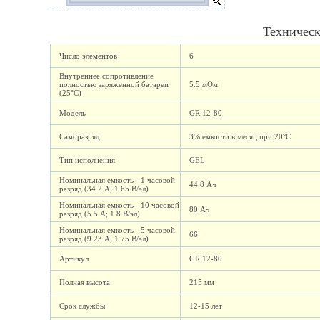
Техническ
Число элементов
6
Внутреннее сопротивление
полностью заряженной батареи
5.5 мОм
(25°C)
Модель
GR 12-80
Саморазряд
3% емкости в месяц при 20°C
Тип исполнения
GEL
Номинальная емкость - 1 часовой
44.8 Ач
разряд (34.2 А; 1.65 В/эл)
Номинальная емкость - 10 часовой
80 Ач
разряд (5.5 А; 1.8 В/эл)
Номинальная емкость - 5 часовой
66
разряд (9.23 А; 1.75 В/эл)
Артикул
GR 12-80
Полная высота
215 мм
Срок службы
12-15 лет