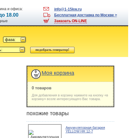
ина и офиса:
info@1-15kw.ru
 до 18.00
Бесплатная доставка по Москве >
одные
Заказать ON-LINE
фаза:
ь:
0
Моя корзина
0 товаров
Для добавления в корзину нажмите на кнопку «в
корзину» возле интересующего Вас товара.
похожие товары
Аккумуляторная батарея
YELLOW HR 12-7