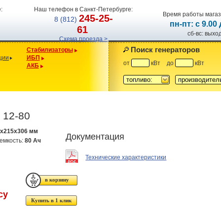
:
Наш телефон в Санкт-Петербурге:
Время работы магаз
245-25-
8 (812)
пн-пт: с 9.00
61
сб-вс: вых
Схема проезда >
Поиск генераторов
Стабилизаторы
ции
ИБП
от
кВт
до
кВт
АКБ
топливо:
производител
 12-80
9x215x306 мм
Документация
емкость:
80 Ач
Технические характеристики
су
Купить в 1 клик