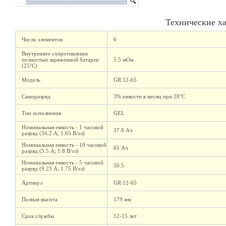
Технические х
Число элементов
6
Внутреннее сопротивление
полностью заряженной батареи
5.5 мОм
(25°C)
Модель
GR 12-65
Саморазряд
3% емкости в месяц при 20°C
Тип исполнения
GEL
Номинальная емкость - 1 часовой
37.8 Ач
разряд (34.2 А; 1.65 В/эл)
Номинальная емкость - 10 часовой
65 Ач
разряд (5.5 А; 1.8 В/эл)
Номинальная емкость - 5 часовой
50.5
разряд (9.23 А; 1.75 В/эл)
Артикул
GR 12-65
Полная высота
179 мм
Срок службы
12-15 лет