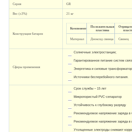
Серия
GR
Вес (±3%)
21 кг
Положительная
Отрицат
Компонент
пластина
пласт
Конструкция батареи
Материал
Диоксид свинца
Свинец
Солнечные электростанции;
Гарантированное питание систем связ
Сферы применения
Энергетика и силовые трансформато
Источники бесперебойного питания.
Срок службы – 15 лет
Микропористый PVC-сепаратор
Устойчивость к глубокому разряду
Рекомендуемое напряжение заряда в б
Рекомендуемое напряжение заряда в ц
Утолщенные электроды снижают корро