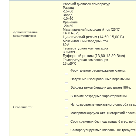
Рабочий диапазон температур
Разряд
-15÷50
Заряд
-10÷50
Хранение
-20÷50
Максимальный разрядный ток (25°С)
Дополнительные
1400 A (5c)
характеристики
Циклический режим (14,50-15,00 В)
Максимальный зарядный ток
60 A
Температурная компенсация
30 мВ/°С
Буферный режим (13,60-13,80 В/эл)
Температурная компенсация
18 мВ/°С
Фронтальное расположение клемм;
Надежные изолированные перемычки;
Эффект рекомбинации достигает 99%;
Высокие разрядные характеристики;
Использование уникального способа свар
Особенности
Материал корпуса ABS (негорючий пласти
Срок хранения без подзаряда: 6 мес. при 
Саморегулируемые клапаны, не требуетс