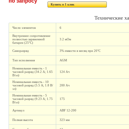
по запросу
Купить в 1 клик
Технические х
Число элементов
6
Внутреннее сопротивление
полностью заряженной
3.2 мОм
батареи (25°C)
Саморазряд
3% емкости в месяц при 20°C
Тип исполнения
AGM
Номинальная емкость - 1
часовой разряд (34.2 А; 1.65
124 Ач
В/эл)
Номинальная емкость - 10
часовой разряд (5.5 А; 1.8 В/
200 Ач
эл)
Номинальная емкость - 5
часовой разряд (9.23 А; 1.75
175
В/эл)
Артикул
ABF 12-200
Полная высота
323 мм