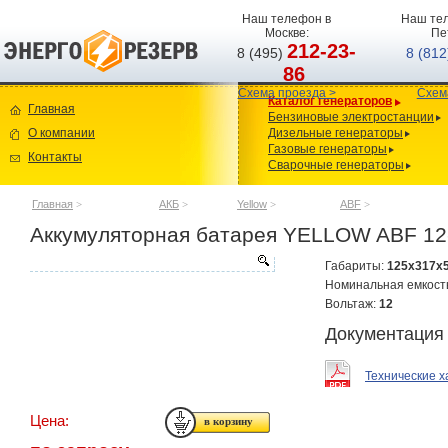
Наш телефон в
Наш тел
Москве:
Пе
212-23-
8 (495)
8 (81
86
Схема проезда >
Схем
Каталог генераторов
Главная
Бензиновые электростанции
О компании
Дизельные генераторы
Газовые генераторы
Контакты
Сварочные генераторы
Главная
>
АКБ
>
Yellow
>
ABF
>
Аккумуляторная батарея YELLOW ABF 12
Габариты:
125x317x
Номинальная емкост
Вольтаж:
12
Документация
Технические х
Цена: