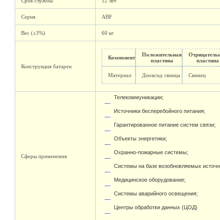
Срок службы
12 лет
Серия
ABF
Вес (±3%)
60 кг
Положительная
Отрицатель
Компонент
пластина
пластина
Конструкция батареи
Материал
Диоксид свинца
Свинец
Телекоммуникации;
Источники бесперебойного питания;
Гарантированное питание систем связи;
Объекты энергетики;
Охранно-пожарные системы;
Сферы применения
Системы на базе возобновляемых источн
Медицинское оборудование;
Системы аварийного освещения;
Центры обработки данных (ЦОД)