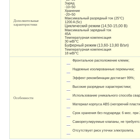
Заряд
-10÷50
Хранение
-20÷50
Максимальный разрядный ток (25°С)
Дополнительные
1200 A (5c)
характеристики
Циклический режим (14,50-15,00 В)
Максимальный зарядный ток
45A
Температурная компенсация
30 мВ/°С
Буферный режим (13,60-13,80 В/эл)
Температурная компенсация
18 мВ/°С
Фронтальное расположение клемм;
Надежные изолированные перемычки;
Эффект рекомбинации достигает 99%;
Высокие разрядные характеристики;
Использование уникального способа свар
Особенности
Материал корпуса ABS (негорючий пласти
Срок хранения без подзаряда: 6 мес. при 
Саморегулируемые клапаны, не требуетс
Отсутствует риск утечки электролита.