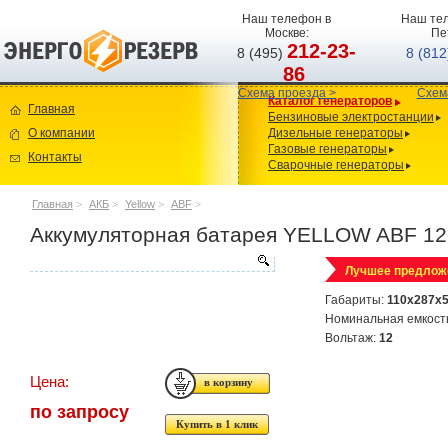
Наш телефон в
Наш тел
Москве:
Пе
212-23-
8 (495)
8 (81
86
Схема проезда >
Схем
Каталог генераторов
Главная
Бензиновые электростанции
О компании
Дизельные генераторы
Газовые генераторы
Контакты
Сварочные генераторы
Главная
>
АКБ
>
Yellow
>
ABF
>
Аккумуляторная батарея YELLOW ABF 12
Лучшее предлож
Габариты:
110x287x
Номинальная емкост
Вольтаж:
12
Цена:
по запросу
Купить в 1 клик