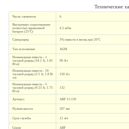
Технические х
Число элементов
6
Внутреннее сопротивление
полностью заряженной
4.2 мОм
батареи (25°C)
Саморазряд
3% емкости в месяц при 20°C
Тип исполнения
AGM
Номинальная емкость - 1
часовой разряд (34.2 А; 1.65
90 Ач
В/эл)
Номинальная емкость - 10
часовой разряд (5.5 А; 1.8 В/
150 Ач
эл)
Номинальная емкость - 5
часовой разряд (9.23 А; 1.75
132
В/эл)
Артикул
ABF 12-150
Полная высота
287 мм
Срок службы
12 лет
Серия
ABF