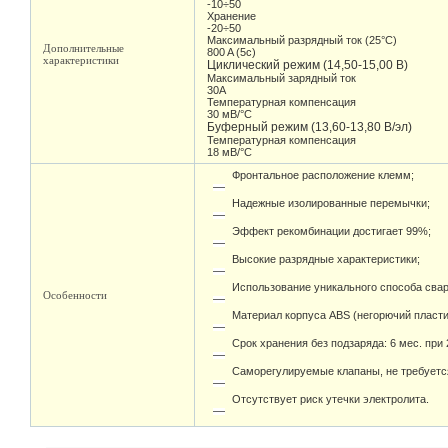
-10÷50
Хранение
-20÷50
Максимальный разрядный ток (25°С)
Дополнительные
800 A (5c)
характеристики
Циклический режим (14,50-15,00 В)
Максимальный зарядный ток
30A
Температурная компенсация
30 мВ/°С
Буферный режим (13,60-13,80 В/эл)
Температурная компенсация
18 мВ/°С
Фронтальное расположение клемм;
Надежные изолированные перемычки;
Эффект рекомбинации достигает 99%;
Высокие разрядные характеристики;
Использование уникального способа свар
Особенности
Материал корпуса ABS (негорючий пласти
Срок хранения без подзаряда: 6 мес. при 
Саморегулируемые клапаны, не требуетс
Отсутствует риск утечки электролита.