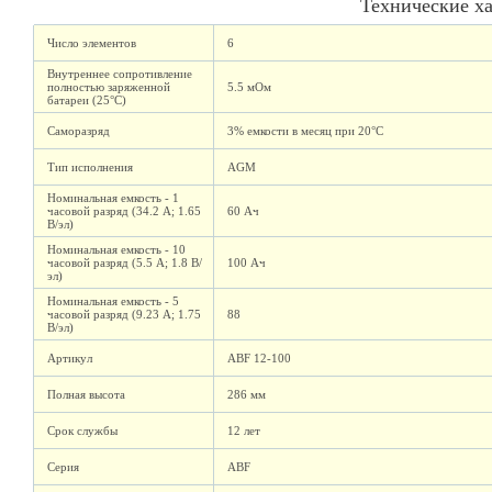
Технические х
Число элементов
6
Внутреннее сопротивление
полностью заряженной
5.5 мОм
батареи (25°C)
Саморазряд
3% емкости в месяц при 20°C
Тип исполнения
AGM
Номинальная емкость - 1
часовой разряд (34.2 А; 1.65
60 Ач
В/эл)
Номинальная емкость - 10
часовой разряд (5.5 А; 1.8 В/
100 Ач
эл)
Номинальная емкость - 5
часовой разряд (9.23 А; 1.75
88
В/эл)
Артикул
ABF 12-100
Полная высота
286 мм
Срок службы
12 лет
Серия
ABF