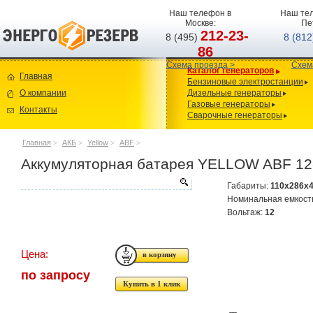
Наш телефон в
Наш тел
Москве:
Пе
212-23-
8 (495)
8 (81
86
Схема проезда >
Схем
Каталог генераторов
Главная
Бензиновые электростанции
О компании
Дизельные генераторы
Газовые генераторы
Контакты
Сварочные генераторы
Главная
>
АКБ
>
Yellow
>
ABF
>
Аккумуляторная батарея YELLOW ABF 12
Габариты:
110x286x
Номинальная емкост
Вольтаж:
12
Цена:
по запросу
Купить в 1 клик