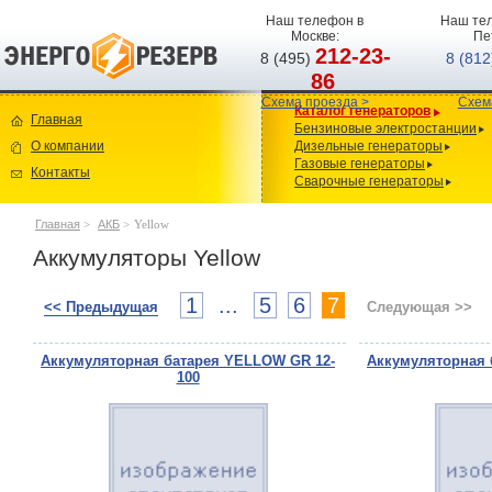
Наш телефон в
Наш тел
Москве:
Пе
212-23-
8 (495)
8 (81
86
Схема проезда >
Схем
Каталог генераторов
Главная
Бензиновые электростанции
О компании
Дизельные генераторы
Газовые генераторы
Контакты
Сварочные генераторы
Главная
>
АКБ
>
Yellow
Аккумуляторы Yellow
1
...
5
6
7
<< Предыдущая
Следующая >>
Аккумуляторная батарея YELLOW GR 12-
Аккумуляторная 
100