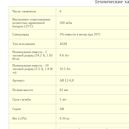
Технические х
Число элементов
6
Внутреннее сопротивление
полностью заряженной
200 мОм
батареи (25°C)
Саморазряд
3% емкости в месяц при 20°C
Тип исполнения
AGM
Номинальная емкость - 1
часовой разряд (34.2 А; 1.65
9.6 Ач
В/эл)
Номинальная емкость - 10
часовой разряд (5.5 А; 1.8 В/
10.5 Ач
эл)
Артикул
AB 12-0,8
Полная высота
62 мм
Срок службы
5 лет
Серия
AB
Вес (±3%)
0.34 кг