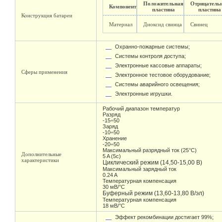
Положительная
Отрицатель
Компонент
пластина
пластина
Конструкция батареи
Материал
Диоксид свинца
Свинец
Охранно-пожарные системы;
Системы контроля доступа;
Электронные кассовые аппараты;
Сферы применения
Электронное тестовое оборудование;
Системы аварийного освещения;
Электронные игрушки.
Рабочий диапазон температур
Разряд
-15÷50
Заряд
-10÷50
Хранение
-20÷50
Максимальный разрядный ток (25°С)
Дополнительные
5 A (5c)
характеристики
Циклический режим (14,50-15,00 В)
Максимальный зарядный ток
0.24 A
Температурная компенсация
30 мВ/°С
Буферный режим (13,60-13,80 В/эл)
Температурная компенсация
18 мВ/°С
Эффект рекомбинации достигает 99%;