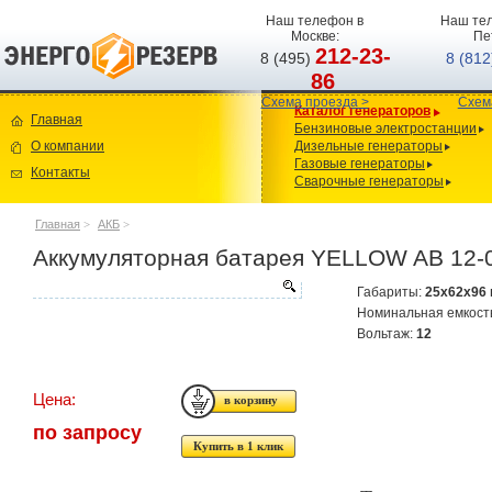
Наш телефон в
Наш тел
Москве:
Пе
212-23-
8 (495)
8 (81
86
Схема проезда >
Схем
Каталог генераторов
Главная
Бензиновые электростанции
О компании
Дизельные генераторы
Газовые генераторы
Контакты
Сварочные генераторы
Главная
>
АКБ
>
Аккумуляторная батарея YELLOW AB 12-
Габариты:
25x62x96
Номинальная емкост
Вольтаж:
12
Цена:
по запросу
Купить в 1 клик