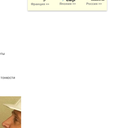
Япония >>
Россия >>
Франция >>
оты
 тонкости