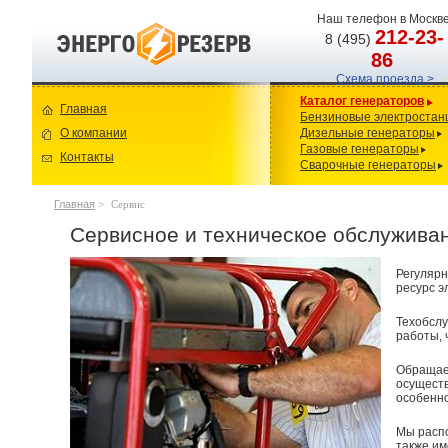
Наш телефон в Москве
212-23-
8 (495)
86
Схема проезда >
Каталог генераторов
Главная
Бензиновые электростан
О компании
Дизельные генераторы
Газовые генераторы
Контакты
Сварочные генераторы
Главная
>
Сервис
Сервисное и техническое обслужива
Регулярн
ресурс э
Техобслу
работы, 
Обращаем
осущест
особенно
Мы расп
также и