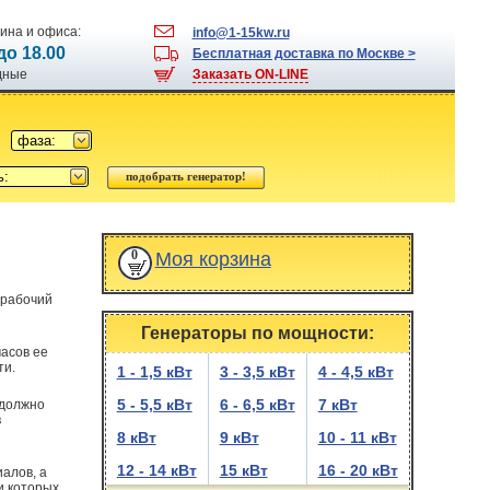
ина и офиса:
info@1-15kw.ru
 до 18.00
Бесплатная доставка по Москве >
одные
Заказать ON-LINE
фаза:
ь:
0
Моя корзина
 рабочий
Генераторы по мощности:
часов ее
ти.
1 - 1,5 кВт
3 - 3,5 кВт
4 - 4,5 кВт
5 - 5,5 кВт
6 - 6,5 кВт
7 кВт
 должно
в
8 кВт
9 кВт
10 - 11 кВт
12 - 14 кВт
15 кВт
16 - 20 кВт
алов, а
и которых