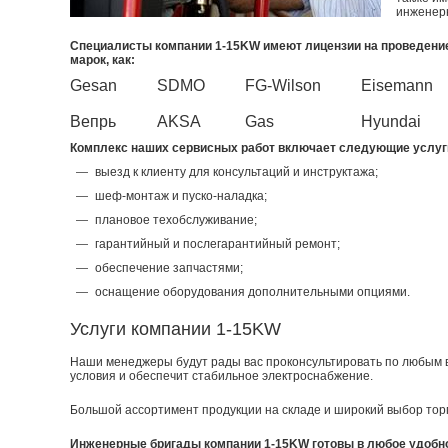
инженер
Специалисты компании 1-15KW имеют лицензии на проведение
марок, как:
Gesan
SDMO
FG-Wilson
Eisem
Вепрь
AKSA
Gas
Hyundai
Комплекс наших сервисных работ включает следующие услуг
выезд к клиенту для консультаций и инструктажа;
шеф-монтаж и пуско-наладка;
плановое техобслуживание;
гарантийный и послегарантийный ремонт;
обеспечение запчастями;
оснащение оборудования дополнительными опциями.
Услуги компании 1-15KW
Наши менеджеры будут рады вас проконсультировать по любым 
условия и обеспечит стабильное электроснабжение.
Большой ассортимент продукции на складе и широкий выбор тор
Инженерные бригады компании 1-15KW готовы в любое удобно