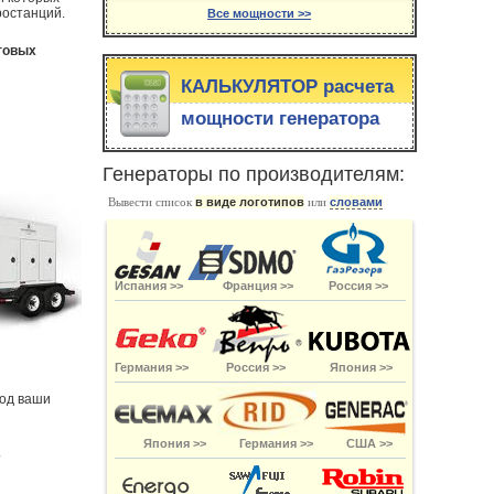
ростанций.
Все мощности >>
рговых
КАЛЬКУЛЯТОР расчета
мощности генератора
Генераторы по производителям:
Вывести список
в виде логотипов
или
словами
Испания >>
Франция >>
Россия >>
Германия >>
Россия >>
Япония >>
под ваши
Япония >>
Германия >>
США >>
.