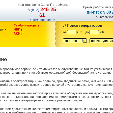
:
Наш телефон в Санкт-Петербурге:
Время работы магаз
245-25-
8 (812)
пн-пт: с 9.00
61
сб-вс: вых
Схема проезда >
Поиск генераторов
Стабилизаторы
ции
ИБП
от
кВт
до
кВт
АКБ
топливо:
производител
ние
о проводимое сервисное и техническое обслуживание не только увеличивает
лектростанции, но и способствует ее дальнейшей безопасной эксплуатации.
живание электростанции, как правило, производится не реже, чем через 300 
чтобы своевременно выявить износ деталей и устранить мелкие неисправнос
 ваше внимание, что техосмотр и сервисное обслуживание электростанций
вляться только квалифицированными специалистами, которые осведомлены 
стях ремонта генераторных установок различных марок.
олагаем достаточным количеством фирменных запчастей и расходных матери
меем все необходимые инструменты и измерительные материалы, при помощ